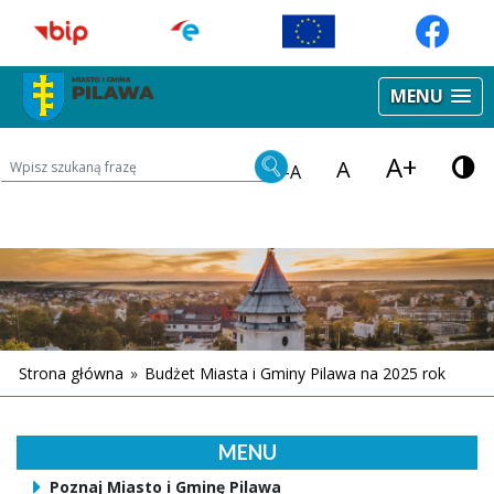
MENU
A+
Wyszukiwarka treści na stronie
A
-A
Strona główna
»
Budżet Miasta i Gminy Pilawa na 2025 rok
MENU
Poznaj Miasto i Gminę Pilawa