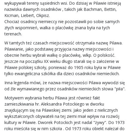
wykupywali tereny sąsiednich wsi. Do dzisiaj w Pilawie istnieją
nazwiska dawnych osadników , takich jak Bachman, Bettin,
Kicman, Liebert, Okpisz.
Chociaż osadnicy niemieccy nie pozostawili po sobie samych
złych wspomnień, walka o placówkę znana była na tych
terenach.
W tamtych też czasach miejscowość otrzymała nazwę Pilawa.
Pilawianie, jako podstawę przyjęcia nazwy miejscowości i
obecnie herbu wybrali walkę o placówkę, wlkp. O polskość.
Jeszcze na początku XX wieku długo starali się o założenie w
Pilawie polskiej szkoły, ponieważ do 1905 roku była w Pilawie
tylko ewangeliczna szkółka dla dzieci osadników niemieckich.
Inna legenda mówi, że nazwa miejscowości Pilawa wywodzi się
od źle wymawianego przez osadników niemieckich słowa "piła".
Motywem wybrania herbu Pilawa jest również fakt
zamieszkiwania hr. Aleksandra Potockiego w dworku
znajdującym się na Pilawskiej ziemi. Jako jeden z nielicznych
wykształconych obywateli na tej ziemi miał wpływ na rozwój
kultury w Pilawie. Dworek Potockich jest nadal "żywy". Do 1973
roku mieściła się w nim szkoła . Od 1973 roku obiekt należał do