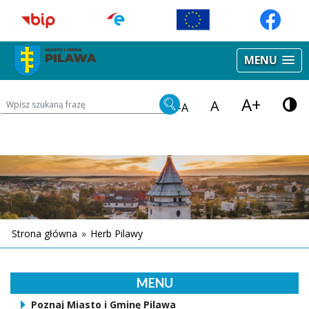
MENU
A+
Wyszukiwarka treści na stronie
A
-A
Strona główna
»
Herb Pilawy
MENU
Poznaj Miasto i Gminę Pilawa