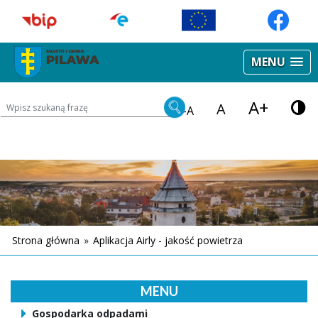
MENU
A+
Wyszukiwarka treści na stronie
A
-A
Strona główna
»
Aplikacja Airly - jakość powietrza
MENU
Gospodarka odpadami