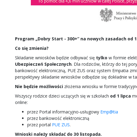
Program „Dobry Start - 300+” na nowych zasadach od 1 
Co się zmienia?
Składanie wniosków będzie odbywać się
tylko
w formie elekt
Ubezpieczeń Społecznych
. Dla rodziców, którzy do tej por
bankowość elektroniczną, PUE ZUS oraz system Empatia zmia
perspektywy składanie wniosków odbędzie się dokładnie w t
Nie będzie możliwości
złożenia wniosku w formie tradycyjn
Wszyscy rodzice dzieci uczących się w szkołach
od 1 lipca
mog
online:
przez Portal informacyjno-usługowy
Emp@tia
przez bankowość elektroniczną
przez portal
PUE ZUS
.
Wnioski należy składać do 30 listopada.