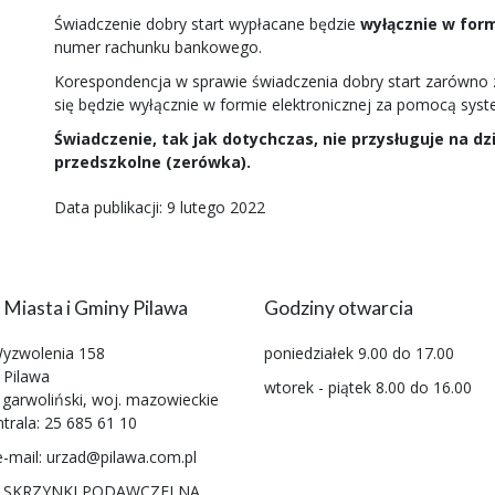
Świadczenie dobry start wypłacane będzie
wyłącznie w for
numer rachunku bankowego.
Korespondencja w sprawie świadczenia dobry start zarówno z
się będzie wyłącznie w formie elektronicznej za pomocą sy
Świadczenie, tak jak dotychczas, nie przysługuje na d
przedszkolne (zerówka)
.
Data publikacji: 9 lutego 2022
 Miasta i Gminy Pilawa
Godziny otwarcia
Wyzwolenia 158
poniedziałek 9.00 do 17.00
 Pilawa
wtorek - piątek 8.00 do 16.00
 garwoliński, woj. mazowieckie
ntrala: 25 685 61 10
e-mail: urzad@pilawa.com.pl
 SKRZYNKI PODAWCZEJ NA