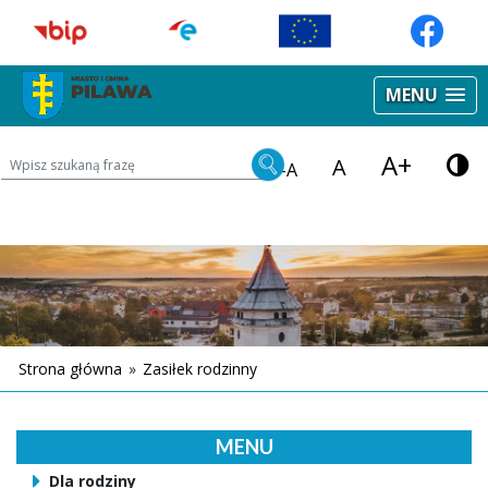
MENU
A+
Wyszukiwarka treści na stronie
A
-A
Strona główna
»
Zasiłek rodzinny
MENU
Dla rodziny