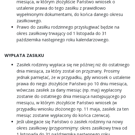
miesiąca, w którym złożyliście Państwo wniosek o
ustalenie prawa do tego zasiłku z prawidłowo
wypełnionymi dokumentami, do końca danego okresu
zasiłkowego.
Prawo do zasiłku rodzinnego przysługiwać będzie na
okres zasiłkowy trwający od 1 listopada do 31
października następnego roku kalendarzowego.
WYPŁATA ZASIŁKU
Zasiłek rodzinny wypłaca się nie później niż do ostatniego
dnia miesiąca, za który został on przyznany. Prosimy
jednak pamiętać, że w przypadku, gdy wniosek o ustalenie
prawa do niego złożyliście Państwo po 10 dniu miesiąca,
wówczas zasiłek za dany miesiąc (np. maj) wypłacony
zostanie do ostatniego dnia miesiąca następującego po
miesiącu, w którym złożyliście Państwo wniosek (w
przypadku wniosku złożonego np. 11 maja, zasiłek za ten
miesiąc zostanie wypłacony do końca czerwca).
Jeśli ubiegacie się Państwo o zasiłek rodzinny na nowy
okres zasiłkowy (przypomnijmy: okres zasiłkowy trwa od
1 listopada do 31 października następnego roku