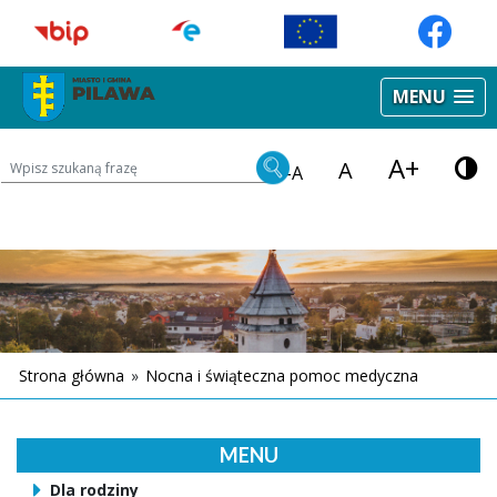
MENU
A+
Wyszukiwarka treści na stronie
A
-A
Strona główna
»
Nocna i świąteczna pomoc medyczna
MENU
Dla rodziny