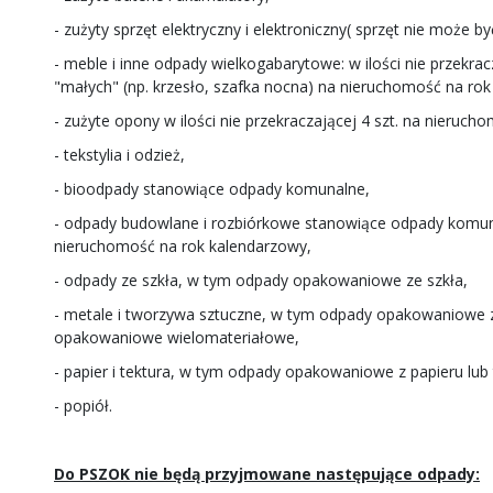
- zużyty sprzęt elektryczny i elektroniczny( sprzęt nie może 
- meble i inne odpady wielkogabarytowe: w ilości nie przekracza
"małych" (np. krzesło, szafka nocna) na nieruchomość na ro
- zużyte opony w ilości nie przekraczającej 4 szt. na nieruc
- tekstylia i odzież,
- bioodpady stanowiące odpady komunalne,
- odpady budowlane i rozbiórkowe stanowiące odpady komunal
nieruchomość na rok kalendarzowy,
- odpady ze szkła, w tym odpady opakowaniowe ze szkła,
- metale i tworzywa sztuczne, w tym odpady opakowaniowe z
opakowaniowe wielomateriałowe,
- papier i tektura, w tym odpady opakowaniowe z papieru lub 
- popiół.
Do PSZOK nie będą przyjmowane następujące odpady: