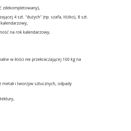
być zdekompletowany),
jącej 4 szt. "dużych" (np. szafa, łóżko), 8 szt.
k kalendarzowy,
homość na rok kalendarzowy,
ne w ilości nie przekraczającej 100 kg na
 metali i tworzyw sztucznych, odpady
tektury,