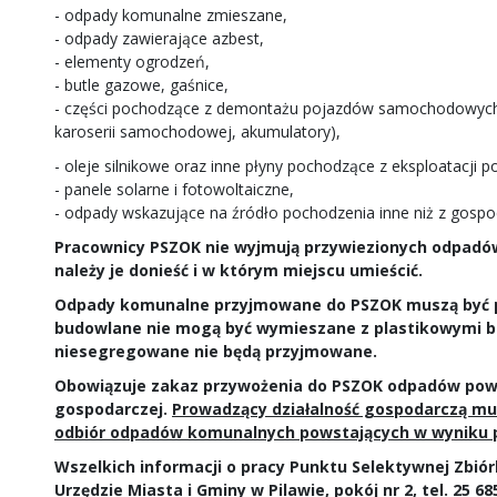
- odpady komunalne zmieszane,
- odpady zawierające azbest,
- elementy ogrodzeń,
- butle gazowe, gaśnice,
- części pochodzące z demontażu pojazdów samochodowych (np
karoserii samochodowej, akumulatory),
- oleje silnikowe oraz inne płyny pochodzące z eksploatacji
- panele solarne i fotowoltaiczne,
- odpady wskazujące na źródło pochodzenia inne niż z gos
Pracownicy PSZOK nie wyjmują przywiezionych odpadów
należy je donieść i w którym miejscu umieścić.
Odpady komunalne przyjmowane do PSZOK muszą być
budowlane nie mogą być wymieszane z plastikowymi b
niesegregowane nie będą przyjmowane.
Obowiązuje zakaz przywożenia do PSZOK odpadów pows
gospodarczej.
Prowadzący działalność gospodarczą m
odbiór odpadów komunalnych powstających w wyniku p
Wszelkich informacji o pracy Punktu Selektywnej Zbi
Urzędzie Miasta i Gminy w Pilawie, pokój nr 2, tel. 25 