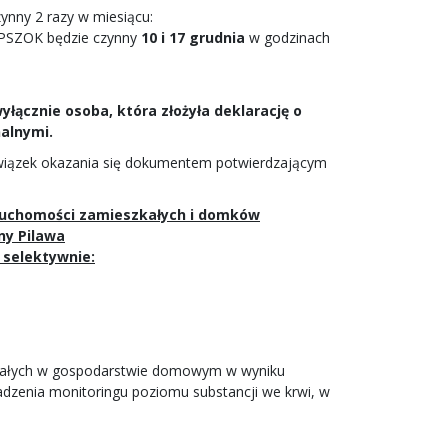
nny 2 razy w miesiącu:
y PSZOK będzie czynny
10 i 17 grudnia
w godzinach
łącznie osoba, która złożyła deklarację o
alnymi.
iązek okazania się dokumentem potwierdzającym
eruchomości zamieszkałych i domków
ny Pilawa
 selektywnie:
stałych w gospodarstwie domowym w wyniku
adzenia monitoringu poziomu substancji we krwi, w