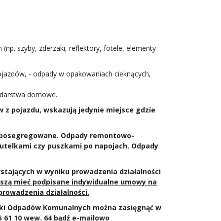
. szyby, zderzaki, reflektory, fotele, elementy
 pojazdów, - odpady w opakowaniach cieknących,
podarstwa domowe.
 z pojazdu, wskazują
jedynie miejsce gdzie
 posegregowane. Odpady remontowo-
utelkami czy puszkami po napojach. Odpady
tających w wyniku prowadzenia działalności
uszą mieć podpisane indywidualne umowy na
rowadzenia działalności.
órki Odpadów Komunalnych można zasięgnąć w
685 61 10 wew. 64 bądź e-mailowo