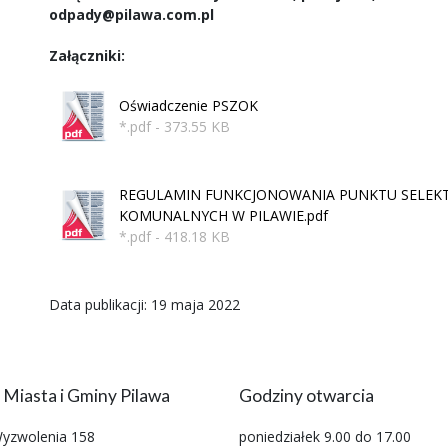
odpady@pilawa.com.pl
Załączniki:
Oświadczenie PSZOK
*.pdf - 373.55 KB
REGULAMIN FUNKCJONOWANIA PUNKTU SELEK
KOMUNALNYCH W PILAWIE.pdf
*.pdf - 418.18 KB
Data publikacji: 19 maja 2022
 Miasta i Gminy Pilawa
Godziny otwarcia
Wyzwolenia 158
poniedziałek 9.00 do 17.00