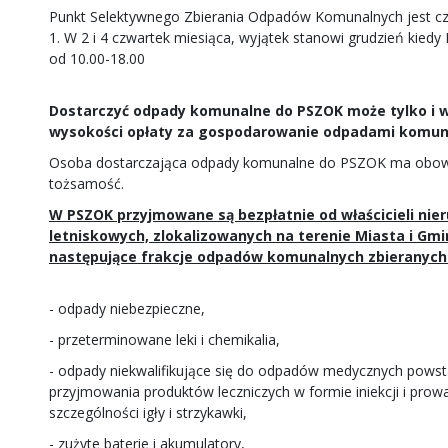
Punkt Selektywnego Zbierania Odpadów Komunalnych jest czy
1.
W 2 i 4 czwartek miesiąca, wyjątek stanowi grudzień kied
od 10.00-18.00
Dostarczyć odpady komunalne do PSZOK może tylko i wy
wysokości opłaty za gospodarowanie odpadami komun
Osoba dostarczająca odpady komunalne do PSZOK ma obow
tożsamość.
W PSZOK przyjmowane są bezpłatnie od właścicieli ni
letniskowych, zlokalizowanych na terenie Miasta i Gmi
następujące frakcje odpadów komunalnych zbieranych
- odpady niebezpieczne,
- przeterminowane leki i chemikalia,
- odpady niekwalifikujące się do odpadów medycznych pow
przyjmowania produktów leczniczych w formie iniekcji i prow
szczególności igły i strzykawki,
- zużyte baterie i akumulatory,