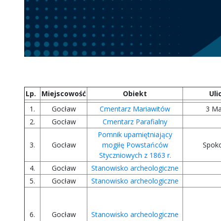
Lp.
Miejscowość
Obiekt
Uli
1.
Gocław
Cmentarz Mariawitów
3 M
2.
Gocław
Cmentarz Parafialny
Pomnik upamiętniający
3.
Gocław
mogiłę Powstańców
Spok
Styczniowych z 1863 r.
4.
Gocław
Stanowisko archeologiczne
5.
Gocław
Stanowisko archeologiczne
6.
Gocław
Stanowisko archeologiczne