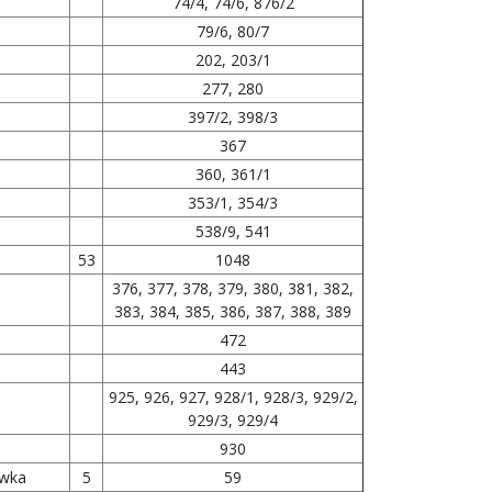
74/4, 74/6, 876/2
79/6, 80/7
202, 203/1
277, 280
397/2, 398/3
367
360, 361/1
353/1, 354/3
538/9, 541
53
1048
376, 377, 378, 379, 380, 381, 382,
383, 384, 385, 386, 387, 388, 389
472
443
925, 926, 927, 928/1, 928/3, 929/2,
929/3, 929/4
930
ówka
5
59