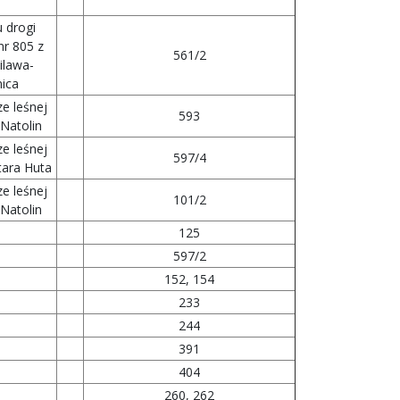
 drogi
nr 805 z
561/2
ilawa-
ica
e leśnej
593
Natolin
e leśnej
597/4
tara Huta
e leśnej
101/2
Natolin
125
597/2
152, 154
233
244
391
404
260, 262