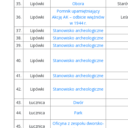
35.
Lipówki
Obora
Star
Pomnik upamiętniający
36.
Lipówki
Akcję AK – odbicie więźniów
Leś
w 1944 r.
37.
Lipówki
Stanowisko archeologiczne
38.
Lipówki
Stanowisko archeologiczne
39.
Lipówki
Stanowisko archeologiczne
40.
Lipówki
Stanowisko archeologiczne
41.
Lipówki
Stanowisko archeologiczne
42.
Lipówki
Stanowisko archeologiczne
43.
Łucznica
Dwór
44.
Łucznica
Park
Oficyna z zespołu dworsko-
45.
Łucznica