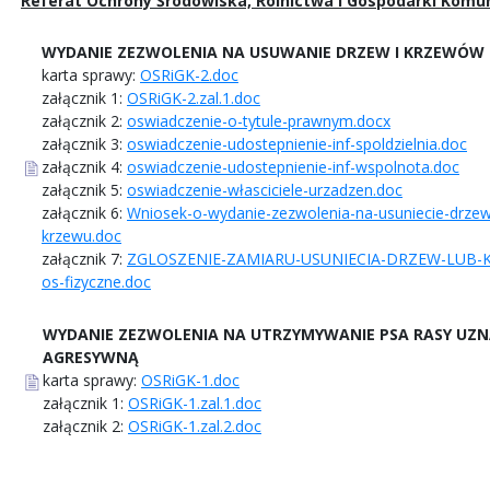
Referat Ochrony Środowiska, Rolnictwa i Gospodarki Komu
WYDANIE ZEZWOLENIA NA USUWANIE DRZEW I KRZEWÓW
karta sprawy:
OSRiGK-2.doc
załącznik 1:
OSRiGK-2.zal.1.doc
załącznik 2:
oswiadczenie-o-tytule-prawnym.docx
załącznik 3:
oswiadczenie-udostepnienie-inf-spoldzielnia.doc
załącznik 4:
oswiadczenie-udostepnienie-inf-wspolnota.doc
załącznik 5:
oswiadczenie-własciciele-urzadzen.doc
załącznik 6:
Wniosek-o-wydanie-zezwolenia-na-usuniecie-drze
krzewu.doc
załącznik 7:
ZGLOSZENIE-ZAMIARU-USUNIECIA-DRZEW-LUB
os-fizyczne.doc
WYDANIE ZEZWOLENIA NA UTRZYMYWANIE PSA RASY UZN
AGRESYWNĄ
karta sprawy:
OSRiGK-1.doc
załącznik 1:
OSRiGK-1.zal.1.doc
załącznik 2:
OSRiGK-1.zal.2.doc