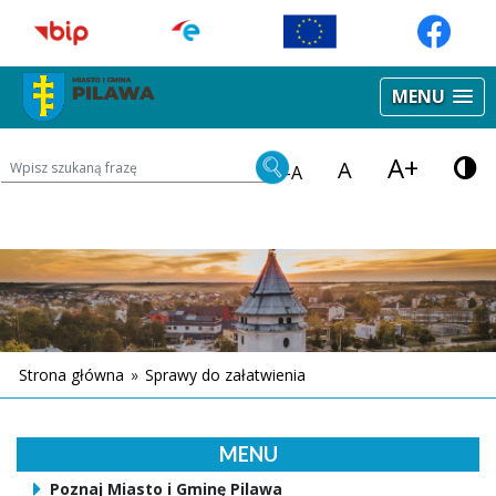
MENU
A+
Wyszukiwarka treści na stronie
A
-A
Strona główna
»
Sprawy do załatwienia
MENU
Poznaj Miasto i Gminę Pilawa