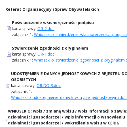
Referat Organizacyjny i Spraw Obywatelskich
Poświadczenie własnoręczności podpisu
karta sprawy:
OR-2.doc
załącznik 1:
Wniosek_o_stwierdzenie_wlasnorecznosci_podpisu
Stwierdzenie zgodności z oryginałem
karta sprawy:
OR-1.doc
załącznik 1:
Wniosek_o_stwierdzenie_zgodnosci_z_oryginalem.
UDOSTĘPNIENIE DANYCH JEDNOSTKOWYCH Z REJESTRU 
OSOBISTYCH
karta sprawy:
OR.DO-3.doc
załącznik 1:
Wniosek_o_udostepnienie_danych_w_trybie_jednostkowym.doc
WNIOSEK O: wpis / zmianę wpisu / wpis informacji o zawie
działalności gospodarczej / wpis informacji o wznowieniu
działalności gospodarczej / wykreślenie wpisu w CEIDG