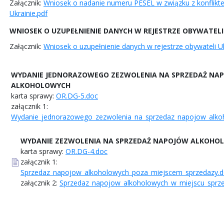
Załącznik:
Wniosek o nadanie numeru PESEL w związku z konflikt
Ukrainie.pdf
WNIOSEK O UZUPEŁNIENIE DANYCH W REJESTRZE OBYWATELI
Załącznik:
Wniosek o uzupełnienie danych w rejestrze obywateli Uk
WYDANIE JEDNORAZOWEGO ZEZWOLENIA NA SPRZEDAŻ NA
ALKOHOLOWYCH
karta sprawy:
OR.DG-5.doc
załącznik 1:
Wydanie_jednorazowego_zezwolenia_na_sprzedaz_napojow_alkoh
WYDANIE ZEZWOLENIA NA SPRZEDAŻ NAPOJÓW ALKOHO
karta sprawy:
OR.DG-4.doc
załącznik 1:
Sprzedaz_napojow_alkoholowych_poza_miejscem_sprzedazy.
załącznik 2:
Sprzedaz_napojow_alkoholowych_w_miejscu_sprz