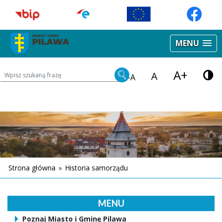
MENU
A+
Wyszukiwarka treści na stronie
A
-A
Strona główna
»
Historia samorządu
MENU
Poznaj Miasto i Gminę Pilawa