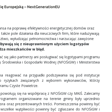
ansa na poprawę efektywności energetycznej domów oraz
 także pole działania dla nieuczciwych firm, które nadużywają
dztwo, wyłudzając pełnomocnictwa i narzucając zawyżone
odbywają się z nieuprawnionym użyciem logotypów
adza mieszkańców w błąd.
ać się jako partnerzy ani posługiwać się logotypami programu
 Środowiska i Gospodarki Wodnej (NFOŚiGW) i Ministerstwa
na reagować na przypadki podszywania się pod instytucje
 o ryzykach związanych z wyborem wykonawców, którzy
amu Czyste Powietrze.
 powołują się na współpracę z NFOŚiGW czy MKiŚ. Zalecamy
programem organizowane na terenie gminy były uprzednio
ora oraz prezentowanych treści. Pomieszczenia powinny być
wszelkie wątpliwości powinny być zgłaszane do NFOŚiGW i