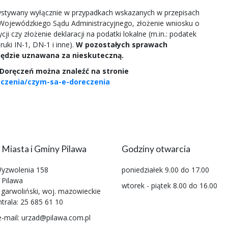
tywany wyłącznie w przypadkach wskazanych w przepisach
do Wojewódzkiego Sądu Administracyjnego, złożenie wniosku o
cji czy złożenie deklaracji na podatki lokalne (m.in.: podatek
uki IN-1, DN-1 i inne).
W pozostałych sprawach
będzie uznawana za nieskuteczną.
Doręczeń można znaleźć na stronie
eczenia/czym-sa-e-doreczenia
 Miasta i Gminy Pilawa
Godziny otwarcia
Wyzwolenia 158
poniedziałek 9.00 do 17.00
 Pilawa
wtorek - piątek 8.00 do 16.00
 garwoliński, woj. mazowieckie
ntrala: 25 685 61 10
e-mail: urzad@pilawa.com.pl