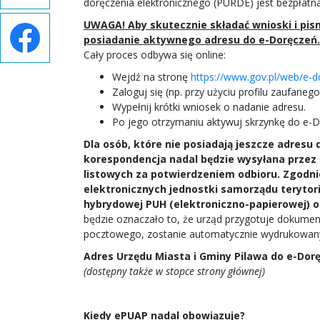
doręczenia elektronicznego (PURDE) jest bezpłatn
UWAGA! Aby skutecznie składać wnioski i pis
posiadanie aktywnego adresu do e-Doręczeń
Cały proces odbywa się online:
Wejdź na stronę
https://www.gov.pl/web/e-d
Zaloguj się (np. przy użyciu profilu zaufaneg
Wypełnij krótki wniosek o nadanie adresu.
Po jego otrzymaniu aktywuj skrzynkę do e-
Dla osób, które nie posiadają jeszcze adresu d
korespondencja nadal będzie wysyłana przez 
listowych za potwierdzeniem odbioru. Zgodnie
elektronicznych jednostki samorządu terytor
hybrydowej PUH (elektroniczno-papierowej) od
będzie oznaczało to, że urząd przygotuje dokument 
pocztowego, zostanie automatycznie wydrukowany 
Adres Urzędu Miasta i Gminy Pilawa do e-Dorę
(dostępny także w stopce strony głównej)
Kiedy ePUAP nadal obowiązuje?