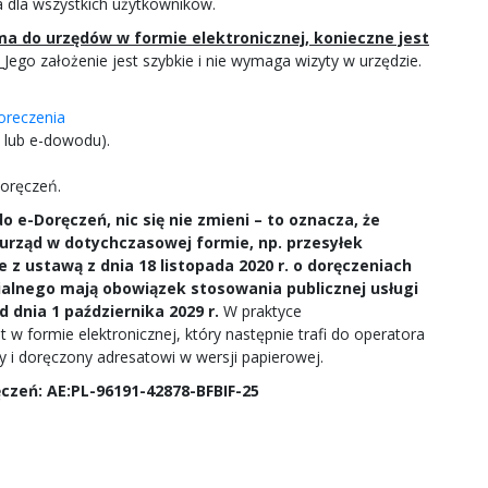
a dla wszystkich użytkowników.
ma do urzędów w formie elektronicznej, konieczne jest
.
Jego założenie jest szybkie i nie wymaga wizyty w urzędzie.
oreczenia
o lub e-dowodu).
Doręczeń.
o e-Doręczeń, nic się nie zmieni – to oznacza, że
urząd w dotychczasowej formie, np. przesyłek
 z ustawą z dnia 18 listopada 2020 r. o doręczeniach
ialnego mają obowiązek stosowania publicznej usługi
 dnia 1 października 2029 r.
W praktyce
w formie elektronicznej, który następnie trafi do operatora
i doręczony adresatowi w wersji papierowej.
czeń: AE:PL-96191-42878-BFBIF-25