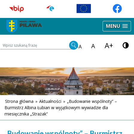
MENU
A+
Wyszukiwarka treści na stronie
A
-A
Strona główna
»
Aktualności
»
„Budowanie wspólnoty” –
Burmistrz Albina Łubian w wyjątkowym wywiadzie dla
miesięcznika „Strażak”
„Budowanie wspólnoty” – Burmistrz