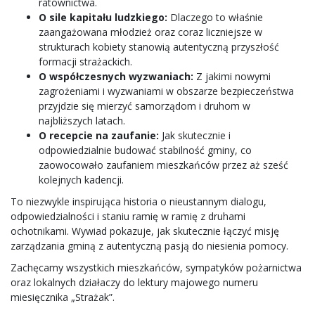
ratownictwa.
O sile kapitału ludzkiego:
Dlaczego to właśnie
zaangażowana młodzież oraz coraz liczniejsze w
strukturach kobiety stanowią autentyczną przyszłość
formacji strażackich.
O współczesnych wyzwaniach:
Z jakimi nowymi
zagrożeniami i wyzwaniami w obszarze bezpieczeństwa
przyjdzie się mierzyć samorządom i druhom w
najbliższych latach.
O recepcie na zaufanie:
Jak skutecznie i
odpowiedzialnie budować stabilność gminy, co
zaowocowało zaufaniem mieszkańców przez aż sześć
kolejnych kadencji.
To niezwykle inspirująca historia o nieustannym dialogu,
odpowiedzialności i staniu ramię w ramię z druhami
ochotnikami. Wywiad pokazuje, jak skutecznie łączyć misję
zarządzania gminą z autentyczną pasją do niesienia pomocy.
Zachęcamy wszystkich mieszkańców, sympatyków pożarnictwa
oraz lokalnych działaczy do lektury majowego numeru
miesięcznika „Strażak”.