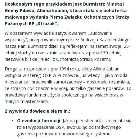
Doskonałym tego przykładem jest Burmistrz Miasta i
Gminy Pilawa, Albina Łubian, która stała się bohaterką
majowego wydania Pisma Związku Ochotniczych Straży
Pożarnych RP „Strażak”.
W obszernym wywiadzie zatytułowanym „Budowanie
wspólnoty”, przeprowadzonym przez Andrzeja Kazimierskiego,
nasza Pani Burmistrz dzieli się refleksjami na temat swojej 25-
letniej służby na rzecz mieszkańców oraz ponad 30-letniej,
niezwykle bliskiej relacji z Ochotniczą Strażą Pożarną.
Droga ta rozpoczęła się w 1994 roku, kiedy Albina Łubian
wstąpiła w szeregi OSP w Puznówce. Już wtedy – jako młoda
mieszkanka i pracownik samorządowy – doskonale rozumiała,
że straż to coś znacznie więcej, niż tylko gaszenie pożarów. To
prawdziwy fundament życia społecznego na wsiach oraz w
małych miasteczkach.
Z wywiadu dowiecie się m.in.:
O ewolucji formacji:
Jak na przestrzeni lat zmieniała się
rola i wyposażenie OSP, ewoluując od tradycyjnego
gaszenia pożarów do nowoczesnego systemu