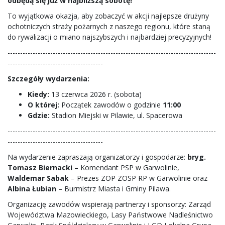
odbędą się już w najbliższą sobotę!
To wyjątkowa okazja, aby zobaczyć w akcji najlepsze drużyny
ochotniczych straży pożarnych z naszego regionu, które staną
do rywalizacji o miano najszybszych i najbardziej precyzyjnych!
-----------------------------------------------------------------------------------
--------------------------------------
Szczegóły wydarzenia:
Kiedy:
13 czerwca 2026 r. (sobota)
O której:
Początek zawodów o godzinie
11:00
Gdzie:
Stadion Miejski w Pilawie, ul. Spacerowa
-----------------------------------------------------------------------------------
--------------------------------------
Na wydarzenie zapraszają organizatorzy i gospodarze:
bryg.
Tomasz Biernacki
– Komendant PSP w Garwolinie,
Waldemar Sabak
– Prezes ZOP ZOSP RP w Garwolinie oraz
Albina Łubian
– Burmistrz Miasta i Gminy Pilawa.
Organizację zawodów wspierają partnerzy i sponsorzy: Zarząd
Województwa Mazowieckiego, Lasy Państwowe Nadleśnictwo