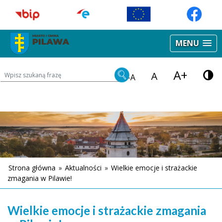
MENU
A+
Wyszukiwarka treści na stronie
A
-A
Strona główna
»
Aktualności
»
Wielkie emocje i strażackie
zmagania w Pilawie!
Wielkie emocje i strażackie zmagania