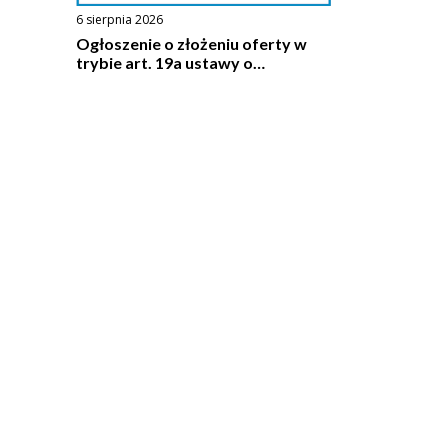
6 sierpnia 2026
Ogłoszenie o złożeniu oferty w
trybie art. 19a ustawy o
działalności pożytku publicznego i
o wolontariacie - OSP Pilawa