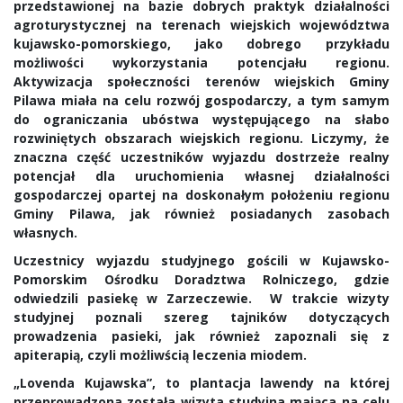
przedstawionej na bazie dobrych praktyk działalności
agroturystycznej na terenach wiejskich województwa
kujawsko-pomorskiego, jako dobrego przykładu
możliwości wykorzystania potencjału regionu.
Aktywizacja społeczności terenów wiejskich Gminy
Pilawa miała na celu rozwój gospodarczy, a tym samym
do ograniczania ubóstwa występującego na słabo
rozwiniętych obszarach wiejskich regionu. Liczymy, że
znaczna część uczestników wyjazdu dostrzeże realny
potencjał dla uruchomienia własnej działalności
gospodarczej opartej na doskonałym położeniu regionu
Gminy Pilawa, jak również posiadanych zasobach
własnych.
Uczestnicy wyjazdu studyjnego gościli w Kujawsko-
Pomorskim Ośrodku Doradztwa Rolniczego, gdzie
odwiedzili pasiekę w Zarzeczewie. W trakcie wizyty
studyjnej poznali szereg tajników dotyczących
prowadzenia pasieki, jak również zapoznali się z
apiterapią, czyli możliwścią leczenia miodem.
„Lovenda Kujawska”,
to plantacja lawendy na której
przeprowadzona została wizyta studyjna mająca na celu