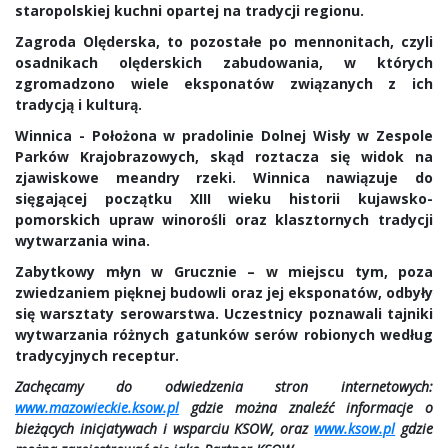
staropolskiej kuchni opartej na tradycji regionu.
Zagroda Olęderska,
to pozostałe po mennonitach, czyli
osadnikach olęderskich zabudowania, w których
zgromadzono wiele eksponatów związanych z ich
tradycją i kulturą.
Winnica
- Położona w pradolinie Dolnej Wisły w Zespole
Parków Krajobrazowych, skąd roztacza się widok na
zjawiskowe meandry rzeki. Winnica nawiązuje do
sięgającej początku XIII wieku historii kujawsko-
pomorskich upraw winorośli oraz klasztornych tradycji
wytwarzania wina.
Zabytkowy młyn w Grucznie
– w miejscu tym, poza
zwiedzaniem pięknej budowli oraz jej eksponatów, odbyły
się warsztaty serowarstwa. Uczestnicy poznawali tajniki
wytwarzania różnych gatunków serów robionych według
tradycyjnych receptur.
Zachęcamy do odwiedzenia stron internetowych:
www.mazowieckie.ksow.pl
gdzie można znaleźć informacje o
bieżących inicjatywach i wsparciu KSOW, oraz
www.ksow.pl
gdzie