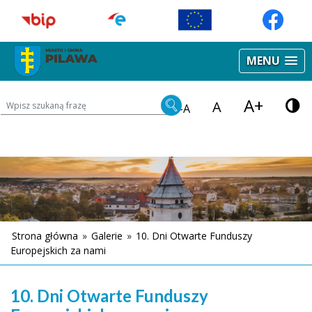
MENU
A+
Wyszukiwarka treści na stronie
A
-A
Strona główna
»
Galerie
»
10. Dni Otwarte Funduszy
Europejskich za nami
10. Dni Otwarte Funduszy