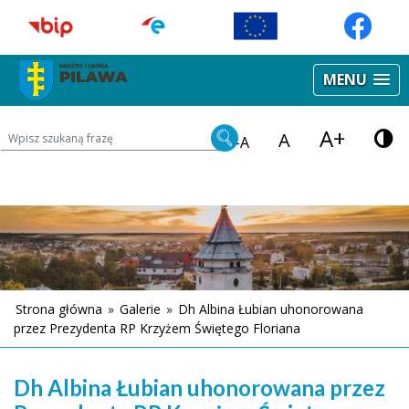
MENU
A+
Wyszukiwarka treści na stronie
A
-A
Strona główna
»
Galerie
»
Dh Albina Łubian uhonorowana
przez Prezydenta RP Krzyżem Świętego Floriana
Dh Albina Łubian uhonorowana przez